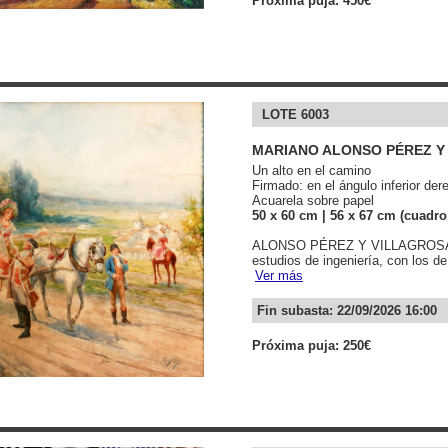
Próxima puja: 450€
LOTE 6003
MARIANO ALONSO PÉREZ Y
Un alto en el camino
Firmado: en el ángulo inferior der
Acuarela sobre papel
50
x 60
cm
| 56
x 67
cm (cuadro
ALONSO PÉREZ Y VILLAGROSA, M
estudios de ingeniería, con los d
Ver más
Fin subasta: 22/09/2026 16:00
Próxima puja: 250€