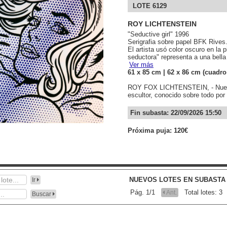
LOTE 6129
ROY LICHTENSTEIN
"Seductive girl" 1996
Serigrafia sobre papel BFK Rives
El artista usó color oscuro en la
seductora" representa a una bella
Ver más
61
x 85
cm
| 62
x 86
cm (cuadro
ROY FOX LICHTENSTEIN, - Nueva Yo
escultor, conocido sobre todo por 
Fin subasta: 22/09/2026 15:50
Próxima puja: 120€
NUEVOS LOTES EN SUBASTA
Ir
Pág. 1/1
Total lotes: 3
Ant.
Buscar