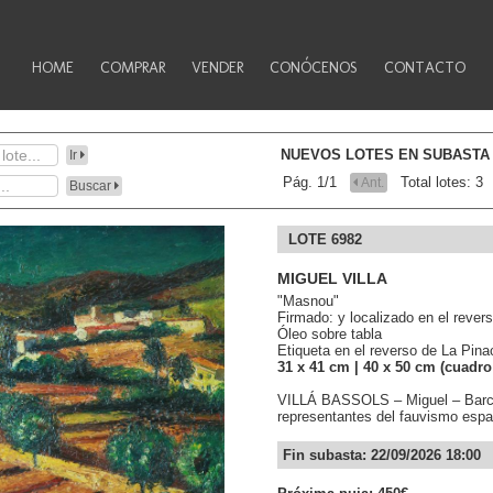
HOME
COMPRAR
VENDER
CONÓCENOS
CONTACTO
NUEVOS LOTES EN SUBASTA
Ir
Pág. 1/1
Total lotes: 3
Ant.
Buscar
LOTE 6982
MIGUEL VILLA
"Masnou"
Firmado: y localizado en el rever
Óleo sobre tabla
Etiqueta en el reverso de La Pin
31
x 41
cm
| 40
x 50
cm (cuadro
VILLÁ BASSOLS – Miguel – Barcel
representantes del fauvismo españ
Fin subasta: 22/09/2026 18:00