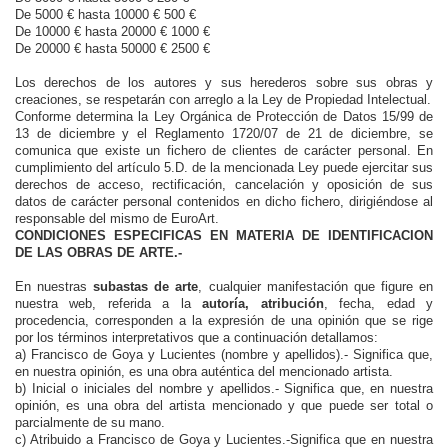
De 5000 € hasta 10000 € 500 €
De 10000 € hasta 20000 € 1000 €
De 20000 € hasta 50000 € 2500 €
Los derechos de los autores y sus herederos sobre sus obras y
creaciones, se respetarán con arreglo a la Ley de Propiedad Intelectual.
Conforme determina la Ley Orgánica de Protección de Datos 15/99 de
13 de diciembre y el Reglamento 1720/07 de 21 de diciembre, se
comunica que existe un fichero de clientes de carácter personal. En
cumplimiento del artículo 5.D. de la mencionada Ley puede ejercitar sus
derechos de acceso, rectificación, cancelación y oposición de sus
datos de carácter personal contenidos en dicho fichero, dirigiéndose al
responsable del mismo de EuroArt.
CONDICIONES ESPECIFICAS EN MATERIA DE IDENTIFICACION
DE LAS OBRAS DE ARTE.-
En nuestras
subastas de arte
, cualquier manifestación que figure en
nuestra web, referida a la
autoría, atribución
, fecha, edad y
procedencia, corresponden a la expresión de una opinión que se rige
por los términos interpretativos que a continuación detallamos:
a) Francisco de Goya y Lucientes (nombre y apellidos).- Significa que,
en nuestra opinión, es una obra auténtica del mencionado artista.
b) Inicial o iniciales del nombre y apellidos.- Significa que, en nuestra
opinión, es una obra del artista mencionado y que puede ser total o
parcialmente de su mano.
c) Atribuido a Francisco de Goya y Lucientes.-Significa que en nuestra