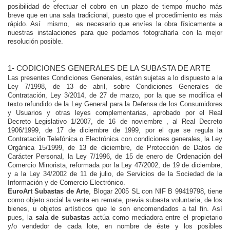
posibilidad de efectuar el cobro en un plazo de tiempo mucho más
breve que en una sala tradicional, puesto que el procedimiento es más
rápido. Así mismo, es necesario que envíes la obra físicamente a
nuestras instalaciones para que podamos fotografiarla con la mejor
resolución posible.
1- CODICIONES GENERALES DE LA SUBASTA DE ARTE
Las presentes Condiciones Generales, están sujetas a lo dispuesto a la
Ley 7/1998, de 13 de abril, sobre Condiciones Generales de
Contratación, Ley 3/2014, de 27 de marzo, por la que se modifica el
texto refundido de la Ley General para la Defensa de los Consumidores
y Usuarios y otras leyes complementarias, aprobado por el Real
Decreto Legislativo 1/2007, de 16 de noviembre , al Real Decreto
1906/1999, de 17 de diciembre de 1999, por el que se regula la
Contratación Telefónica o Electrónica con condiciones generales, la Ley
Orgánica 15/1999, de 13 de diciembre, de Protección de Datos de
Carácter Personal, la Ley 7/1996, de 15 de enero de Ordenación del
Comercio Minorista, reformada por la Ley 47/2002, de 19 de diciembre,
y a la Ley 34/2002 de 11 de julio, de Servicios de la Sociedad de la
Información y de Comercio Electrónico.
EuroArt Subastas de Arte
, Blogar 2005 SL con NIF B 99419798, tiene
como objeto social la venta en remate, previa subasta voluntaria, de los
bienes, u objetos artísticos que le son encomendados a tal fin. Así
pues, la
sala de subastas
actúa como mediadora entre el propietario
y/o vendedor de cada lote, en nombre de éste y los posibles