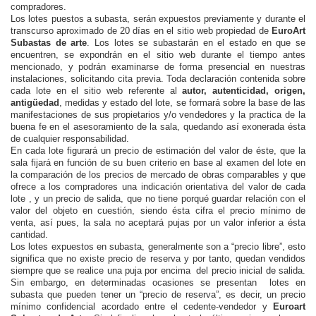
compradores.
Los lotes puestos a subasta, serán expuestos previamente y durante el
transcurso aproximado de 20 días en el sitio web propiedad de
EuroArt
Subastas de arte
. Los lotes se subastarán en el estado en que se
encuentren, se expondrán en el sitio web durante el tiempo antes
mencionado, y podrán examinarse de forma presencial en nuestras
instalaciones, solicitando cita previa. Toda declaración contenida sobre
cada lote en el sitio web referente al
autor, autenticidad, origen,
antigüedad
, medidas y estado del lote, se formará sobre la base de las
manifestaciones de sus propietarios y/o vendedores y la practica de la
buena fe en el asesoramiento de la sala, quedando así exonerada ésta
de cualquier responsabilidad.
En cada lote figurará un precio de estimación del valor de éste, que la
sala fijará en función de su buen criterio en base al examen del lote en
la comparación de los precios de mercado de obras comparables y que
ofrece a los compradores una indicación orientativa del valor de cada
lote , y un precio de salida, que no tiene porqué guardar relación con el
valor del objeto en cuestión, siendo ésta cifra el precio mínimo de
venta, así pues, la sala no aceptará pujas por un valor inferior a ésta
cantidad.
Los lotes expuestos en subasta, generalmente son a “precio libre”, esto
significa que no existe precio de reserva y por tanto, quedan vendidos
siempre que se realice una puja por encima del precio inicial de salida.
Sin embargo, en determinadas ocasiones se presentan lotes en
subasta que pueden tener un “precio de reserva”, es decir, un precio
mínimo confidencial acordado entre el cedente-vendedor y
Euroart