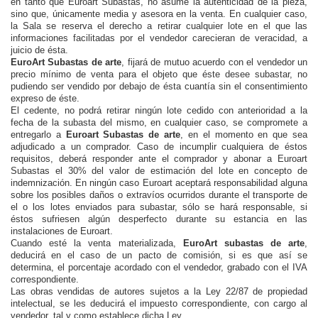
en tanto que Euroart Subastas, no asume la autenticidad de la pieza,
sino que, únicamente media y asesora en la venta. En cualquier caso,
la Sala se reserva el derecho a retirar cualquier lote en el que las
informaciones facilitadas por el vendedor carecieran de veracidad, a
juicio de ésta.
EuroArt Subastas de arte
, fijará de mutuo acuerdo con el vendedor un
precio mínimo de venta para el objeto que éste desee subastar, no
pudiendo ser vendido por debajo de ésta cuantía sin el consentimiento
expreso de éste.
El cedente, no podrá retirar ningún lote cedido con anterioridad a la
fecha de la subasta del mismo, en cualquier caso, se compromete a
entregarlo a
Euroart Subastas de arte
, en el momento en que sea
adjudicado a un comprador. Caso de incumplir cualquiera de éstos
requisitos, deberá responder ante el comprador y abonar a Euroart
Subastas el 30% del valor de estimación del lote en concepto de
indemnización. En ningún caso Euroart aceptará responsabilidad alguna
sobre los posibles daños o extravíos ocurridos durante el transporte de
el o los lotes enviados para subastar, sólo se hará responsable, si
éstos sufriesen algún desperfecto durante su estancia en las
instalaciones de Euroart.
Cuando esté la venta materializada,
EuroArt subastas de arte
,
deducirá en el caso de un pacto de comisión, si es que así se
determina, el porcentaje acordado con el vendedor, grabado con el IVA
correspondiente.
Las obras vendidas de autores sujetos a la Ley 22/87 de propiedad
intelectual, se les deducirá el impuesto correspondiente, con cargo al
vendedor, tal y como establece dicha Ley.