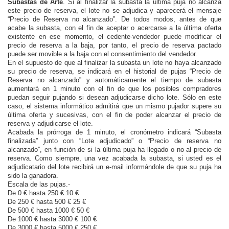
Subastas de Arte
. Si al finalizar la subasta la última puja no alcanza
este precio de reserva, el lote no se adjudica y aparecerá el mensaje
“Precio de Reserva no alcanzado”. De todos modos, antes de que
acabe la subasta, con el fin de aceptar o acercarse a la última oferta
existente en ese momento, el cedente-vendedor puede modificar el
precio de reserva a la baja, por tanto, el precio de reserva pactado
puede ser movible a la baja con el consentimiento del vendedor.
En el supuesto de que al finalizar la subasta un lote no haya alcanzado
su precio de reserva, se indicará en el historial de pujas “Precio de
Reserva no alcanzado” y automáticamente el tiempo de subasta
aumentará en 1 minuto con el fin de que los posibles compradores
puedan seguir pujando si desean adjudicarse dicho lote. Sólo en este
caso, el sistema informático admitirá que un mismo pujador supere su
última oferta y sucesivas, con el fin de poder alcanzar el precio de
reserva y adjudicarse el lote.
Acabada la prórroga de 1 minuto, el cronómetro indicará “Subasta
finalizada” junto con “Lote adjudicado” o “Precio de reserva no
alcanzado”, en función de si la última puja ha llegado o no al precio de
reserva. Como siempre, una vez acabada la subasta, si usted es el
adjudicatario del lote recibirá un e-mail informándole de que su puja ha
sido la ganadora.
Escala de las pujas.-
De 0 € hasta 250 € 10 €
De 250 € hasta 500 € 25 €
De 500 € hasta 1000 € 50 €
De 1000 € hasta 3000 € 100 €
De 3000 € hasta 5000 € 250 €