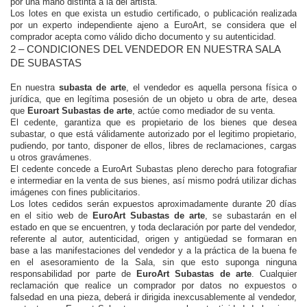
por una mano distinta a la del artista.
Los lotes en que exista un estudio certificado, o publicación realizada
por un experto independiente ajeno a EuroArt, se considera que el
comprador acepta como válido dicho documento y su autenticidad.
2 – CONDICIONES DEL VENDEDOR EN NUESTRA SALA
DE SUBASTAS
En nuestra
subasta de arte
, el vendedor es aquella persona física o
jurídica, que en legítima posesión de un objeto u obra de arte, desea
que
Euroart Subastas de arte
, actúe como mediador de su venta.
El cedente, garantiza que es propietario de los bienes que desea
subastar, o que está válidamente autorizado por el legitimo propietario,
pudiendo, por tanto, disponer de ellos, libres de reclamaciones, cargas
u otros gravámenes.
El cedente concede a EuroArt Subastas pleno derecho para fotografiar
e intermediar en la venta de sus bienes, así mismo podrá utilizar dichas
imágenes con fines publicitarios.
Los lotes cedidos serán expuestos aproximadamente durante 20 días
en el sitio web de
EuroArt Subastas de arte
, se subastarán en el
estado en que se encuentren, y toda declaración por parte del vendedor,
referente al autor, autenticidad, origen y antigüedad se formaran en
base a las manifestaciones del vendedor y a la práctica de la buena fe
en el asesoramiento de la Sala, sin que esto suponga ninguna
responsabilidad por parte de
EuroArt Subastas de arte
. Cualquier
reclamación que realice un comprador por datos no expuestos o
falsedad en una pieza, deberá ir dirigida inexcusablemente al vendedor,