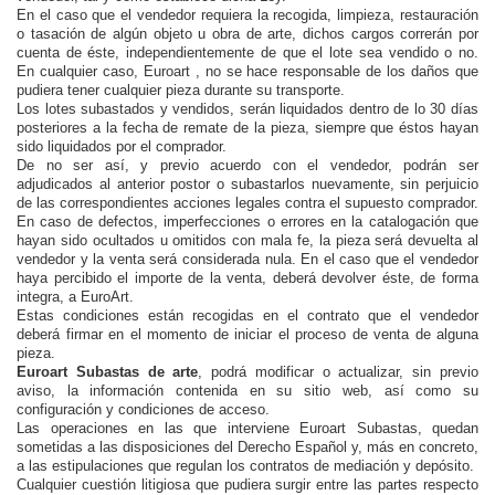
En el caso que el vendedor requiera la recogida, limpieza, restauración
o tasación de algún objeto u obra de arte, dichos cargos correrán por
cuenta de éste, independientemente de que el lote sea vendido o no.
En cualquier caso, Euroart , no se hace responsable de los daños que
pudiera tener cualquier pieza durante su transporte.
Los lotes subastados y vendidos, serán liquidados dentro de lo 30 días
posteriores a la fecha de remate de la pieza, siempre que éstos hayan
sido liquidados por el comprador.
De no ser así, y previo acuerdo con el vendedor, podrán ser
adjudicados al anterior postor o subastarlos nuevamente, sin perjuicio
de las correspondientes acciones legales contra el supuesto comprador.
En caso de defectos, imperfecciones o errores en la catalogación que
hayan sido ocultados u omitidos con mala fe, la pieza será devuelta al
vendedor y la venta será considerada nula. En el caso que el vendedor
haya percibido el importe de la venta, deberá devolver éste, de forma
integra, a EuroArt.
Estas condiciones están recogidas en el contrato que el vendedor
deberá firmar en el momento de iniciar el proceso de venta de alguna
pieza.
Euroart Subastas de arte
, podrá modificar o actualizar, sin previo
aviso, la información contenida en su sitio web, así como su
configuración y condiciones de acceso.
Las operaciones en las que interviene Euroart Subastas, quedan
sometidas a las disposiciones del Derecho Español y, más en concreto,
a las estipulaciones que regulan los contratos de mediación y depósito.
Cualquier cuestión litigiosa que pudiera surgir entre las partes respecto