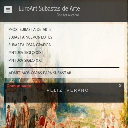
PRÓX. SUBASTA DE ARTE
SUBASTA NUEVOS LOTES
SUBASTA OBRA GRÁFICA
PINTURA SIGLO XIX
PINTURA SIGLO XX
ADMITIMOS OBRAS PARA SUBASTAR
Comunicado
X
F E L I Z V E R A N O